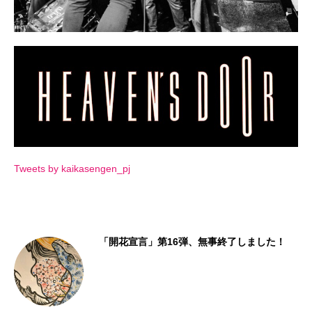
Tweets by kaikasengen_pj
！
次回4/8（土）情報！ライブペイント「絵描き
わらし燐-Lin-」の出展が決定いた...