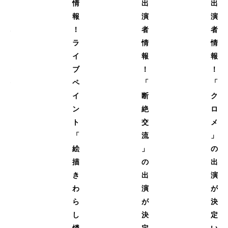
1
情
出
出
6
報
演
演
弾
！
者
者
、
ラ
情
情
無
イ
報
報
事
ブ
！
！
終
ペ
「
「
了
イ
断
ク
し
ン
絶
ロ
ま
ト
交
メ
し
「
流
」
た
絵
」
の
！
描
の
出
き
出
演
わ
演
が
ら
が
決
し
決
定