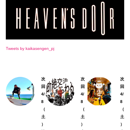
Tweets by kaikasengen_pj
「
次
次
次
開
回
回
回
花
4/
4/
4/
宣
8
8
8
言
（
（
（
」
土
土
土
第
）
）
）