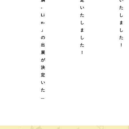
燐
定
い
-
い
た
Li
た
し
n-
し
ま
」
ま
し
の
し
た
出
た
！
展
！
が
決
定
い
た
...