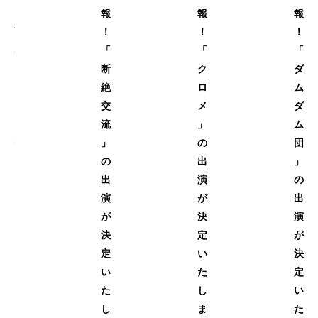
イ
報
報
報
ブ
！
！
！
ペ
「
「
「
イ
断
ク
ダ
ン
絶
ロ
ム
ト
交
メ
ダ
「
流
」
ム
絵
」
の
団
描
の
出
」
き
出
演
の
わ
演
が
出
ら
が
決
演
し
決
定
が
燐
定
い
決
-
い
た
定
Li
た
し
い
n-
し
ま
た