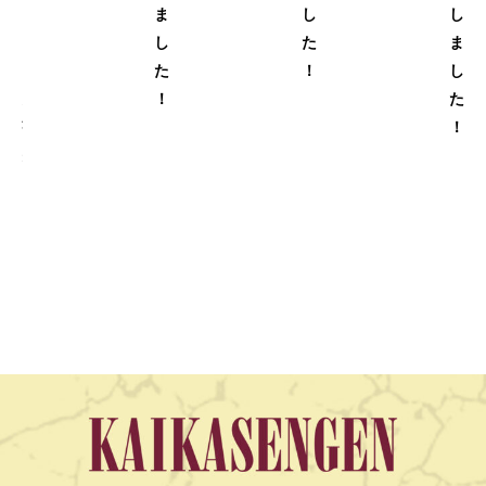
」
ま
し
し
の
し
た
ま
出
た
！
し
展
！
た
が
！
決
定
い
た
...