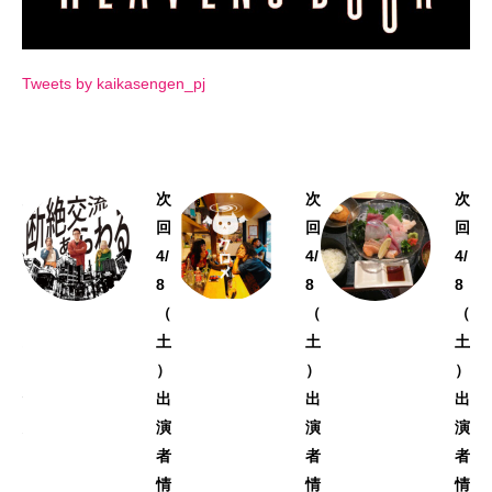
Tweets by kaikasengen_pj
次
次
次
次
回
回
回
回
4/
4/
4/
4/
8
8
8
8
（
（
（
（
土
土
土
土
）
）
）
）
情
出
出
出
報
演
演
演
！
者
者
者
ラ
情
情
情