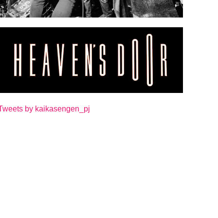
Tweets by kaikasengen_pj