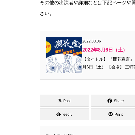
その他の出演者や詳細などは下記ページや
さい。
2022.08.06
2022年8月6日（土）
【タイトル】 「開花宣言」 ～夏だ！
月6日（土） 【会場】 三
Post
Share
feedly
Pin it