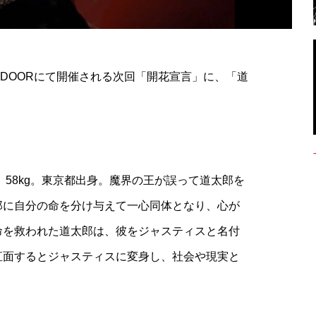
’S DOORにて開催される次回「開花宣言」に、「道
！
、 58kg。東京都出身。魔界の王が誤って道太郎を
郎に自分の命を分け与えて一心同体となり、心が
命を救われた道太郎は、彼をジャスティスと名付
直面するとジャスティスに変身し、社会や現実と